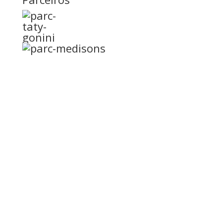
Surpreenda em sua
festa!
Já pensou estar em sua festa de casamento e de
repente toca ao vivo o Maroom 5? No seu clipe
“Sugar” a banda literalmente sai pelas ruas e “invade”